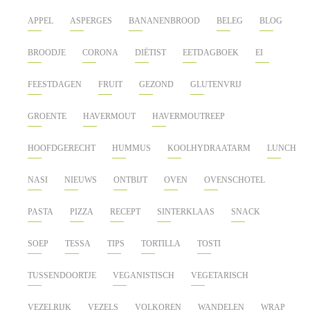
APPEL
ASPERGES
BANANENBROOD
BELEG
BLOG
BROODJE
CORONA
DIËTIST
EETDAGBOEK
EI
FEESTDAGEN
FRUIT
GEZOND
GLUTENVRIJ
GROENTE
HAVERMOUT
HAVERMOUTREEP
HOOFDGERECHT
HUMMUS
KOOLHYDRAATARM
LUNCH
NASI
NIEUWS
ONTBIJT
OVEN
OVENSCHOTEL
PASTA
PIZZA
RECEPT
SINTERKLAAS
SNACK
SOEP
TESSA
TIPS
TORTILLA
TOSTI
TUSSENDOORTJE
VEGANISTISCH
VEGETARISCH
VEZELRIJK
VEZELS
VOLKOREN
WANDELEN
WRAP