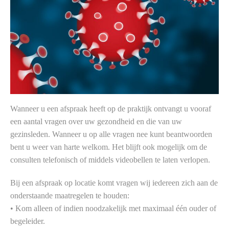
Wanneer u een afspraak heeft op de praktijk ontvangt u vooraf
een aantal vragen over uw gezondheid en die van uw
gezinsleden. Wanneer u op alle vragen nee kunt beantwoorden
bent u weer van harte welkom. Het blijft ook mogelijk om de
consulten telefonisch of middels videobellen te laten verlopen.
Bij een afspraak op locatie komt vragen wij iedereen zich aan de
onderstaande maatregelen te houden:
• Kom alleen of indien noodzakelijk met maximaal één ouder of
begeleider.