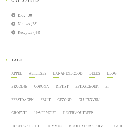
CATEGORIES
Blog
(38)
Nieuws
(28)
Recepten
(44)
TAGS
APPEL
ASPERGES
BANANENBROOD
BELEG
BLOG
BROODJE
CORONA
DIËTIST
EETDAGBOEK
EI
FEESTDAGEN
FRUIT
GEZOND
GLUTENVRIJ
GROENTE
HAVERMOUT
HAVERMOUTREEP
HOOFDGERECHT
HUMMUS
KOOLHYDRAATARM
LUNCH