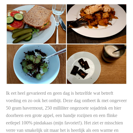
Ik eet heel gevarieerd en geen dag is hetzelfde wat betreft
voeding en zo ook het ontbijt. Deze dag ontbeet ik met ongeveer
50 gram havermout, 250 milliliter ongezoete sojadrink en hier
doorheen een grote appel, een handje rozijnen en een flinke
eetlepel 100% pindakaas (mijn favoriet!). Het ziet er misschien
verre van smakelijk uit maar het is heerlijk als een warme en