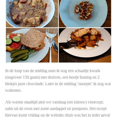
In de loop van de middag nam ik nog een schaaltje kwark
(ongeveer 150 gram) met druiven, een beetje honing en 2
blokjes pure chocolade. Later in de middag ‘snoepte’ ik nog wat
walnoten.
Als warme maaltijd aten we vandaag een (nieuw) visrecept;
zalm uit de oven met zoete aardappel en pompoen. Het recept
hiervan komt vrijdag op de website; thuis was het in ieder geval