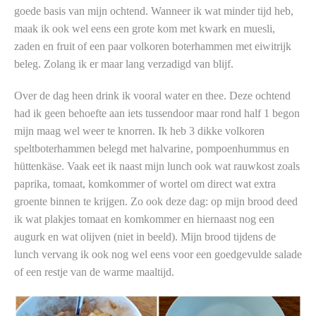
goede basis van mijn ochtend. Wanneer ik wat minder tijd heb,
maak ik ook wel eens een grote kom met kwark en muesli,
zaden en fruit of een paar volkoren boterhammen met eiwitrijk
beleg. Zolang ik er maar lang verzadigd van blijf.
Over de dag heen drink ik vooral water en thee. Deze ochtend
had ik geen behoefte aan iets tussendoor maar rond half 1 begon
mijn maag wel weer te knorren. Ik heb 3 dikke volkoren
speltboterhammen belegd met halvarine, pompoenhummus en
hüttenkäse. Vaak eet ik naast mijn lunch ook wat rauwkost zoals
paprika, tomaat, komkommer of wortel om direct wat extra
groente binnen te krijgen. Zo ook deze dag: op mijn brood deed
ik wat plakjes tomaat en komkommer en hiernaast nog een
augurk en wat olijven (niet in beeld). Mijn brood tijdens de
lunch vervang ik ook nog wel eens voor een goedgevulde salade
of een restje van de warme maaltijd.