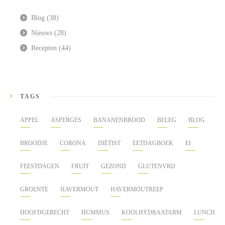
Blog
(38)
Nieuws
(28)
Recepten
(44)
TAGS
APPEL
ASPERGES
BANANENBROOD
BELEG
BLOG
BROODJE
CORONA
DIËTIST
EETDAGBOEK
EI
FEESTDAGEN
FRUIT
GEZOND
GLUTENVRIJ
GROENTE
HAVERMOUT
HAVERMOUTREEP
HOOFDGERECHT
HUMMUS
KOOLHYDRAATARM
LUNCH