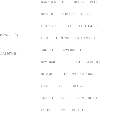
BANANENBROOD
BELEG
BLOG
BROODJE
CORONA
DIËTIST
EETDAGBOEK
EI
FEESTDAGEN
ofessionals
FRUIT
GEZOND
GLUTENVRIJ
GROENTE
HAVERMOUT
dingsadvies
HAVERMOUTREEP
HOOFDGERECHT
HUMMUS
KOOLHYDRAATARM
LUNCH
NASI
NIEUWS
ONTBIJT
OVEN
OVENSCHOTEL
PASTA
PIZZA
RECEPT