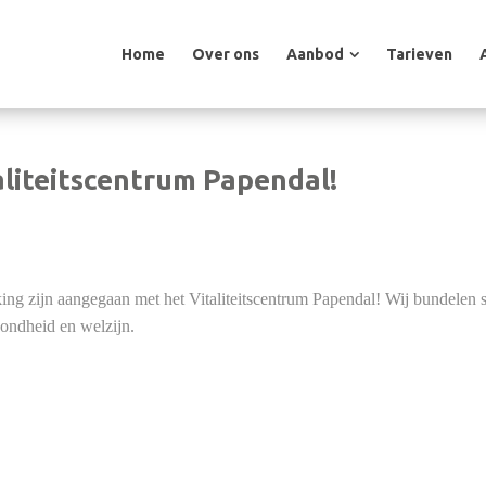
Home
Over ons
Aanbod
Tarieven
Home
Over ons
Aanbod
Tarieven
liteitscentrum Papendal!
king zijn aangegaan met het Vitaliteitscentrum Papendal! Wij bundelen
zondheid en welzijn.