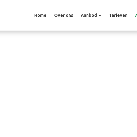
Home
Over ons
Aanbod
Tarieven
Home
Over ons
Aanbod
Tarieven