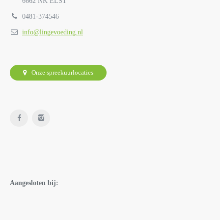
6662 NK ELST
0481-374546
info@lingevoeding.nl
Onze spreekuurlocaties
Aangesloten bij: