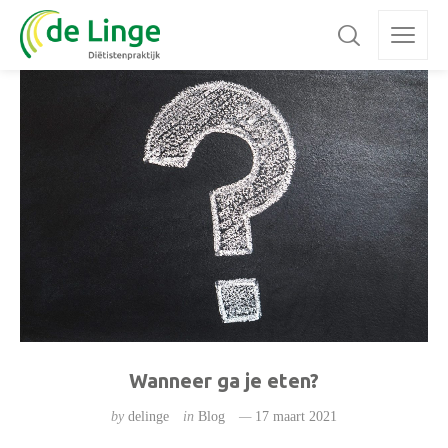
Wanneer ga je eten?
by
delinge
in
Blog
17 maart 2021