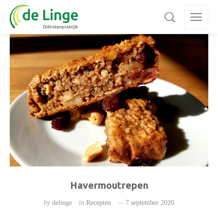
Havermoutrepen
by
delinge
in
Recepten
7 september 2020