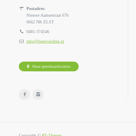
Postadres:
Nieuwe Aamsestraat 67b
6662 NK ELST
0481-374546
info@lingevoeding.nl
Onze spreekuurlocaties
Copyright ©
RT-Themes