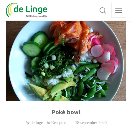
Poké bowl
by
delinge
in
Recepten
18 september 2020