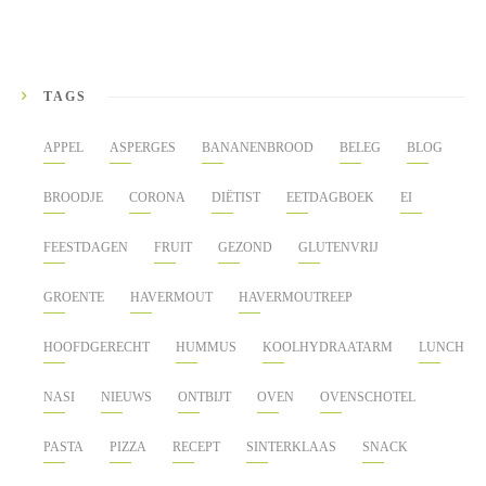
TAGS
APPEL
ASPERGES
BANANENBROOD
BELEG
BLOG
BROODJE
CORONA
DIËTIST
EETDAGBOEK
EI
FEESTDAGEN
FRUIT
GEZOND
GLUTENVRIJ
GROENTE
HAVERMOUT
HAVERMOUTREEP
HOOFDGERECHT
HUMMUS
KOOLHYDRAATARM
LUNCH
NASI
NIEUWS
ONTBIJT
OVEN
OVENSCHOTEL
PASTA
PIZZA
RECEPT
SINTERKLAAS
SNACK