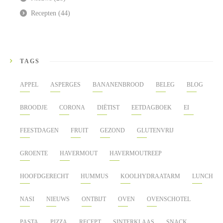
Recepten
(44)
TAGS
APPEL
ASPERGES
BANANENBROOD
BELEG
BLOG
BROODJE
CORONA
DIËTIST
EETDAGBOEK
EI
FEESTDAGEN
FRUIT
GEZOND
GLUTENVRIJ
GROENTE
HAVERMOUT
HAVERMOUTREEP
HOOFDGERECHT
HUMMUS
KOOLHYDRAATARM
LUNCH
NASI
NIEUWS
ONTBIJT
OVEN
OVENSCHOTEL
PASTA
PIZZA
RECEPT
SINTERKLAAS
SNACK