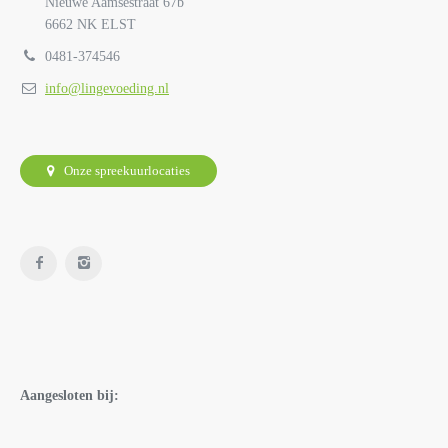
Nieuwe Aamsestraat 67b
6662 NK ELST
0481-374546
info@lingevoeding.nl
Onze spreekuurlocaties
Aangesloten bij: