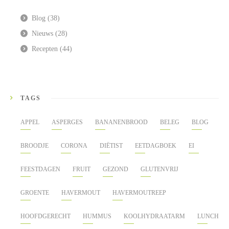
Blog
(38)
Nieuws
(28)
Recepten
(44)
TAGS
APPEL
ASPERGES
BANANENBROOD
BELEG
BLOG
BROODJE
CORONA
DIËTIST
EETDAGBOEK
EI
FEESTDAGEN
FRUIT
GEZOND
GLUTENVRIJ
GROENTE
HAVERMOUT
HAVERMOUTREEP
HOOFDGERECHT
HUMMUS
KOOLHYDRAATARM
LUNCH