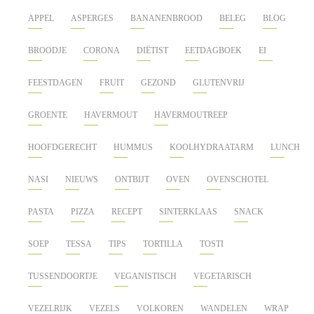
APPEL
ASPERGES
BANANENBROOD
BELEG
BLOG
BROODJE
CORONA
DIËTIST
EETDAGBOEK
EI
FEESTDAGEN
FRUIT
GEZOND
GLUTENVRIJ
GROENTE
HAVERMOUT
HAVERMOUTREEP
HOOFDGERECHT
HUMMUS
KOOLHYDRAATARM
LUNCH
NASI
NIEUWS
ONTBIJT
OVEN
OVENSCHOTEL
PASTA
PIZZA
RECEPT
SINTERKLAAS
SNACK
SOEP
TESSA
TIPS
TORTILLA
TOSTI
TUSSENDOORTJE
VEGANISTISCH
VEGETARISCH
VEZELRIJK
VEZELS
VOLKOREN
WANDELEN
WRAP