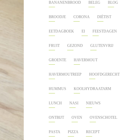
BANANENBROOD
BELEG
BLOG
BROODJE
CORONA
DIËTIST
EETDAGBOEK
EI
FEESTDAGEN
FRUIT
GEZOND
GLUTENVRIJ
GROENTE
HAVERMOUT
HAVERMOUTREEP
HOOFDGERECHT
HUMMUS
KOOLHYDRAATARM
LUNCH
NASI
NIEUWS
ONTBIJT
OVEN
OVENSCHOTEL
PASTA
PIZZA
RECEPT