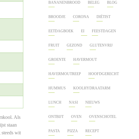
BANANENBROOD
BELEG
BLOG
BROODJE
CORONA
DIËTIST
EETDAGBOEK
EI
FEESTDAGEN
FRUIT
GEZOND
GLUTENVRIJ
GROENTE
HAVERMOUT
HAVERMOUTREEP
HOOFDGERECHT
HUMMUS
KOOLHYDRAATARM
LUNCH
NASI
NIEUWS
emkool. Als
ONTBIJT
OVEN
OVENSCHOTEL
jst staan
PASTA
PIZZA
RECEPT
 steeds wit