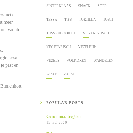
SINTERKLAAS
SNACK
SOEP
roduct).
TESSA
TIPS
TORTILLA
TOSTI
rt meer
 net van de
TUSSENDOORTJE
VEGANISTISCH
VEGETARISCH
VEZELRIJK
s:
ergie bevat
VEZELS
VOLKOREN
WANDELEN
je past en
WRAP
ZALM
. Binnenkort
POPULAR POSTS
Coronamaatregelen
15 mei 2020