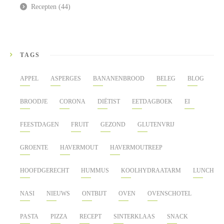
Recepten
(44)
TAGS
APPEL
ASPERGES
BANANENBROOD
BELEG
BLOG
BROODJE
CORONA
DIËTIST
EETDAGBOEK
EI
FEESTDAGEN
FRUIT
GEZOND
GLUTENVRIJ
GROENTE
HAVERMOUT
HAVERMOUTREEP
HOOFDGERECHT
HUMMUS
KOOLHYDRAATARM
LUNCH
NASI
NIEUWS
ONTBIJT
OVEN
OVENSCHOTEL
PASTA
PIZZA
RECEPT
SINTERKLAAS
SNACK