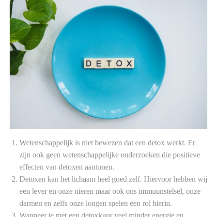
Wetenschappelijk is niet bewezen dat een detox werkt. Er
zijn ook geen wetenschappelijke onderzoeken die positieve
effecten van detoxen aantonen.
Detoxen kan het lichaam heel goed zelf. Hiervoor hebben wij
een lever en onze nieren maar ook ons immuunstelsel, onze
darmen en zelfs onze longen spelen een rol hierin.
Wanneer je met een detoxkuur veel minder energie en