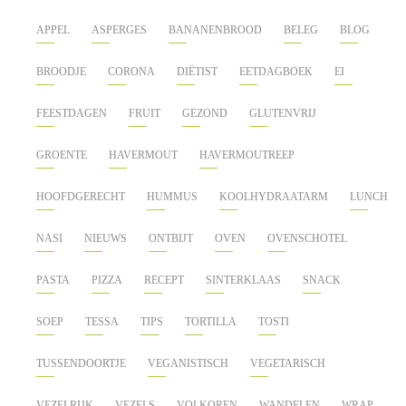
APPEL
ASPERGES
BANANENBROOD
BELEG
BLOG
BROODJE
CORONA
DIËTIST
EETDAGBOEK
EI
FEESTDAGEN
FRUIT
GEZOND
GLUTENVRIJ
GROENTE
HAVERMOUT
HAVERMOUTREEP
HOOFDGERECHT
HUMMUS
KOOLHYDRAATARM
LUNCH
NASI
NIEUWS
ONTBIJT
OVEN
OVENSCHOTEL
PASTA
PIZZA
RECEPT
SINTERKLAAS
SNACK
SOEP
TESSA
TIPS
TORTILLA
TOSTI
TUSSENDOORTJE
VEGANISTISCH
VEGETARISCH
VEZELRIJK
VEZELS
VOLKOREN
WANDELEN
WRAP