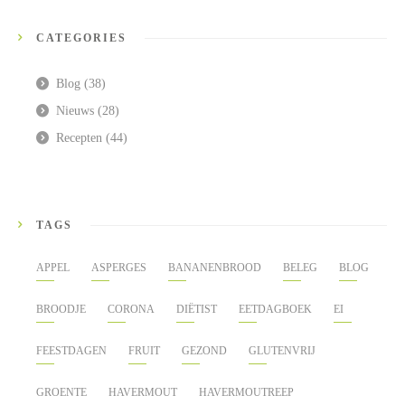
CATEGORIES
Blog
(38)
Nieuws
(28)
Recepten
(44)
TAGS
APPEL
ASPERGES
BANANENBROOD
BELEG
BLOG
BROODJE
CORONA
DIËTIST
EETDAGBOEK
EI
FEESTDAGEN
FRUIT
GEZOND
GLUTENVRIJ
GROENTE
HAVERMOUT
HAVERMOUTREEP