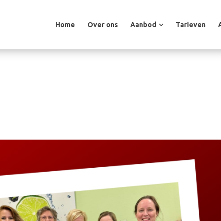
Home
Over ons
Aanbod
Tarieven
Home
Over ons
Aanbod
Tarieven