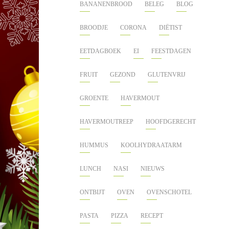
BANANENBROOD
BELEG
BLOG
BROODJE
CORONA
DIËTIST
EETDAGBOEK
EI
FEESTDAGEN
FRUIT
GEZOND
GLUTENVRIJ
GROENTE
HAVERMOUT
HAVERMOUTREEP
HOOFDGERECHT
HUMMUS
KOOLHYDRAATARM
LUNCH
NASI
NIEUWS
ONTBIJT
OVEN
OVENSCHOTEL
PASTA
PIZZA
RECEPT