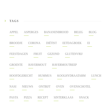
TAGS
APPEL
ASPERGES
BANANENBROOD
BELEG
BLOG
BROODJE
CORONA
DIËTIST
EETDAGBOEK
EI
FEESTDAGEN
FRUIT
GEZOND
GLUTENVRIJ
GROENTE
HAVERMOUT
HAVERMOUTREEP
HOOFDGERECHT
HUMMUS
KOOLHYDRAATARM
LUNCH
NASI
NIEUWS
ONTBIJT
OVEN
OVENSCHOTEL
PASTA
PIZZA
RECEPT
SINTERKLAAS
SNACK