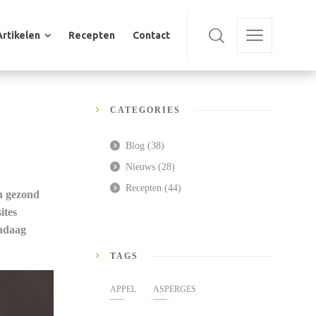
Artikelen
Recepten
Contact
Artikelen
Recepten
Contact
CATEGORIES
Blog
(38)
Nieuws
(28)
Recepten
(44)
n gezond
ites
andaag
TAGS
APPEL
ASPERGES