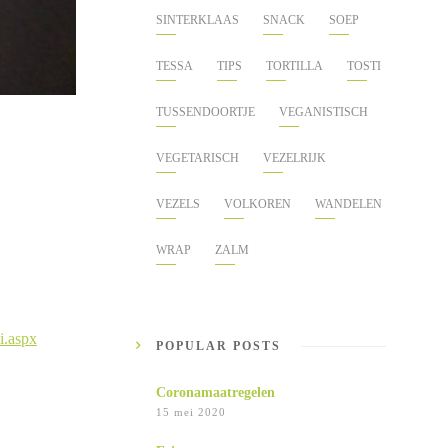
SINTERKLAAS
SNACK
SOEP
TESSA
TIPS
TORTILLA
TOSTI
TUSSENDOORTJE
VEGANISTISCH
VEGETARISCH
VEZELRIJK
VEZELS
VOLKOREN
WANDELEN
WRAP
ZALM
i.aspx
POPULAR POSTS
Coronamaatregelen
15 mei 2020