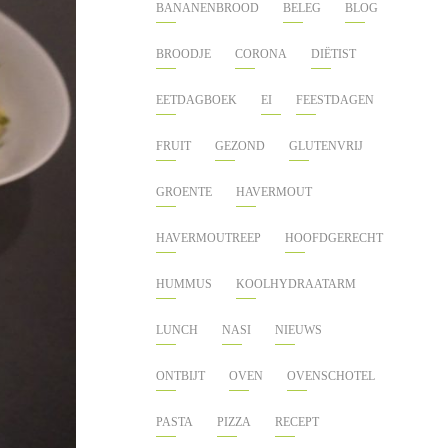
BANANENBROOD
BELEG
BLOG
BROODJE
CORONA
DIËTIST
EETDAGBOEK
EI
FEESTDAGEN
FRUIT
GEZOND
GLUTENVRIJ
GROENTE
HAVERMOUT
HAVERMOUTREEP
HOOFDGERECHT
HUMMUS
KOOLHYDRAATARM
LUNCH
NASI
NIEUWS
ONTBIJT
OVEN
OVENSCHOTEL
PASTA
PIZZA
RECEPT