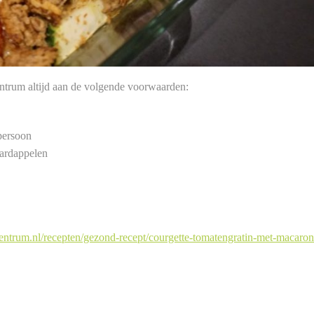
ntrum altijd aan de volgende voorwaarden:
persoon
aardappelen
ntrum.nl/recepten/gezond-recept/courgette-tomatengratin-met-macaron