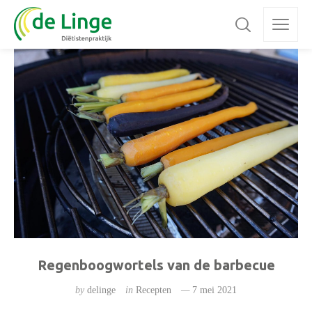
Regenboogwortels van de barbecue
by
delinge
in
Recepten
7 mei 2021