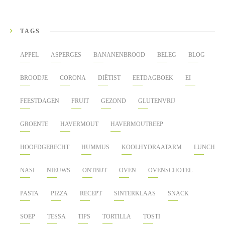
TAGS
APPEL
ASPERGES
BANANENBROOD
BELEG
BLOG
BROODJE
CORONA
DIËTIST
EETDAGBOEK
EI
FEESTDAGEN
FRUIT
GEZOND
GLUTENVRIJ
GROENTE
HAVERMOUT
HAVERMOUTREEP
HOOFDGERECHT
HUMMUS
KOOLHYDRAATARM
LUNCH
NASI
NIEUWS
ONTBIJT
OVEN
OVENSCHOTEL
PASTA
PIZZA
RECEPT
SINTERKLAAS
SNACK
SOEP
TESSA
TIPS
TORTILLA
TOSTI