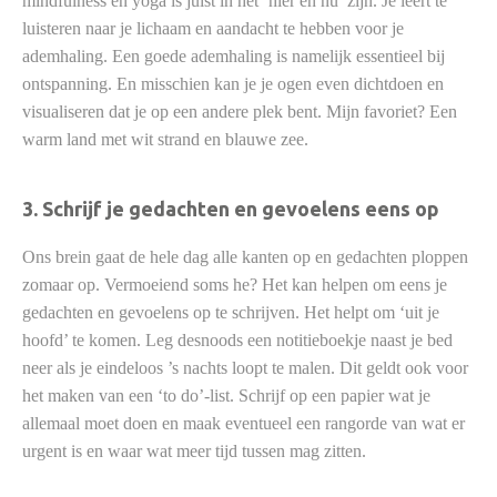
mindfulness en yoga is juist in het ‘hier en nu’ zijn. Je leert te
luisteren naar je lichaam en aandacht te hebben voor je
ademhaling. Een goede ademhaling is namelijk essentieel bij
ontspanning. En misschien kan je je ogen even dichtdoen en
visualiseren dat je op een andere plek bent. Mijn favoriet? Een
warm land met wit strand en blauwe zee.
3. Schrijf je gedachten en gevoelens eens op
Ons brein gaat de hele dag alle kanten op en gedachten ploppen
zomaar op. Vermoeiend soms he? Het kan helpen om eens je
gedachten en gevoelens op te schrijven. Het helpt om ‘uit je
hoofd’ te komen. Leg desnoods een notitieboekje naast je bed
neer als je eindeloos ’s nachts loopt te malen. Dit geldt ook voor
het maken van een ‘to do’-list. Schrijf op een papier wat je
allemaal moet doen en maak eventueel een rangorde van wat er
urgent is en waar wat meer tijd tussen mag zitten.