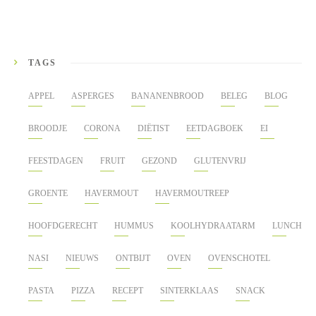
TAGS
APPEL
ASPERGES
BANANENBROOD
BELEG
BLOG
BROODJE
CORONA
DIËTIST
EETDAGBOEK
EI
FEESTDAGEN
FRUIT
GEZOND
GLUTENVRIJ
GROENTE
HAVERMOUT
HAVERMOUTREEP
HOOFDGERECHT
HUMMUS
KOOLHYDRAATARM
LUNCH
NASI
NIEUWS
ONTBIJT
OVEN
OVENSCHOTEL
PASTA
PIZZA
RECEPT
SINTERKLAAS
SNACK