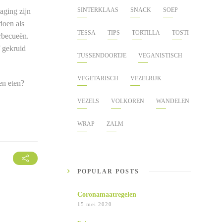
SINTERKLAAS
SNACK
SOEP
daging zijn
doen als
TESSA
TIPS
TORTILLA
TOSTI
rbecueën.
f gekruid
TUSSENDOORTJE
VEGANISTISCH
VEGETARISCH
VEZELRIJK
en eten?
VEZELS
VOLKOREN
WANDELEN
WRAP
ZALM
POPULAR POSTS
Coronamaatregelen
15 mei 2020