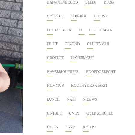
BANANENBROOD
BELEG
BLOG
BROODJE
CORONA
DIËTIST
EETDAGBOEK
EI
FEESTDAGEN
FRUIT
GEZOND
GLUTENVRIJ
GROENTE
HAVERMOUT
HAVERMOUTREEP
HOOFDGERECHT
HUMMUS
KOOLHYDRAATARM
LUNCH
NASI
NIEUWS
ONTBIJT
OVEN
OVENSCHOTEL
PASTA
PIZZA
RECEPT